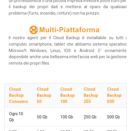
un professionista o una piccola impresa investire pochi Euro per
il backup dei propri dati e mettersi al riparo da qualsiasi
problema (furto, incendio, rotture) non ha prezzo.
Il nostro agent per il Cloud Backup è installabile su tutti i
computer, smartphone, tablet che abbiamo sistema operativo
Microsoft Windows, Linux, IOS e Android. E' ovviamente
disponibile anche una bellissima interfaccia web per la gestione
remota dei propri files.
Cloud
Cloud
Cloud
Cloud
Cloud
Backup
Backup
Backup
Backup
Backup
Consumo
50
100
250
500
Ogni 10
50 Gb
100 Gb
250 Gb
500 Gb
Gb