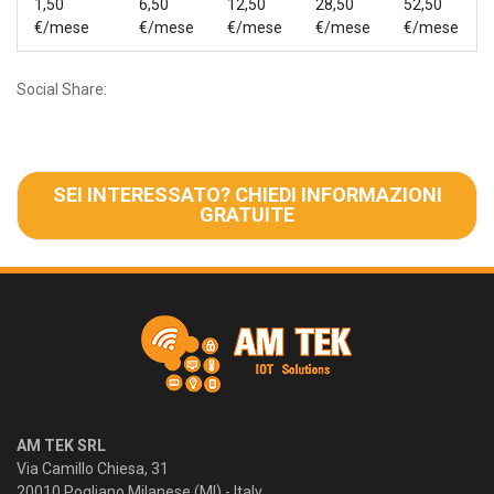
1,50
6,50
12,50
28,50
52,50
€/mese
€/mese
€/mese
€/mese
€/mese
Social Share:
SEI INTERESSATO? CHIEDI INFORMAZIONI
GRATUITE
AM TEK SRL
Via Camillo Chiesa, 31
20010 Pogliano Milanese (MI) - Italy