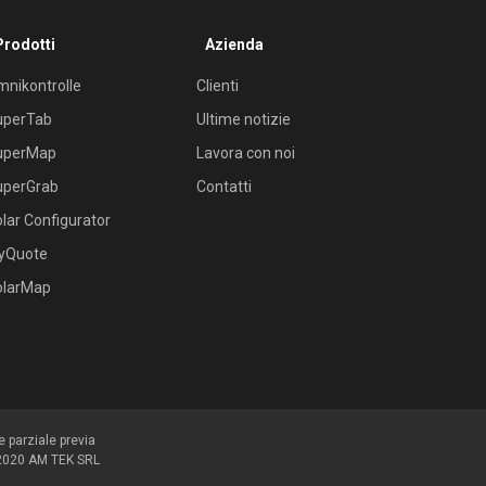
Prodotti
Azienda
nikontrolle
Clienti
uperTab
Ultime notizie
uperMap
Lavora con noi
uperGrab
Contatti
lar Configurator
yQuote
olarMap
e parziale previa
18,2020 AM TEK SRL